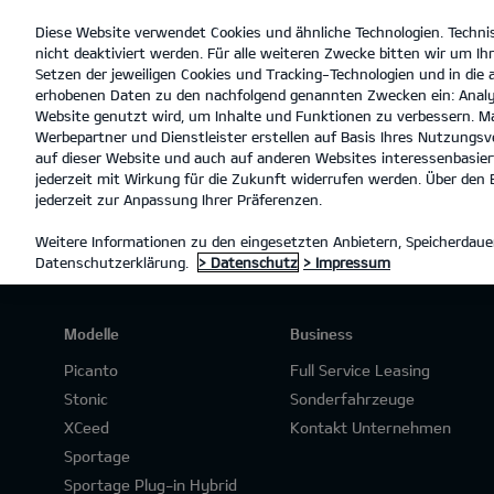
Diese Website verwendet Cookies und ähnliche Technologien. Techni
open
nicht deaktiviert werden. Für alle weiteren Zwecke bitten wir um Ihr
menu
Setzen der jeweiligen Cookies und Tracking-Technologien und in die
erhobenen Daten zu den nachfolgend genannten Zwecken ein: Analy
Website genutzt wird, um Inhalte und Funktionen zu verbessern. Ma
Werbepartner und Dienstleister erstellen auf Basis Ihres Nutzungsve
PROBEFAHRT
auf dieser Website und auch auf anderen Websites interessenbasiert
jederzeit mit Wirkung für die Zukunft widerrufen werden. Über den B
jederzeit zur Anpassung Ihrer Präferenzen.
Weitere Informationen zu den eingesetzten Anbietern, Speicherdauer
Datenschutzerklärung.
> Datenschutz
> Impressum
Modelle
Business
Picanto
Full Service Leasing
Stonic
Sonderfahrzeuge
XCeed
Kontakt Unternehmen
Sportage
Sportage Plug-in Hybrid