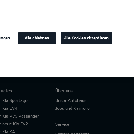
KONTAKT
lungen
Alle ablehnen
Alle Cookies akzeptieren
tuelles
Über uns
r Kia Sportage
Unser Autohaus
r Kia EV4
Jobs und Karriere
r Kia PV5 Passenger
r neue Kia EV2
Service
r Kia K4
Service Angebote