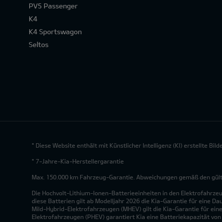
PV5 Passenger
K4
K4 Sportswagon
Seltos
* Diese Website enthält mit Künstlicher Intelligenz (KI) erstellte Bi
* 7-Jahre-Kia-Herstellergarantie
Max. 150.000 km Fahrzeug-Garantie. Abweichungen gemäß den gültig
Die Hochvolt-Lithium-Ionen-Batterieeinheiten in den Elektrofahrze
diese Batterien gilt ab Modelljahr 2026 die Kia-Garantie für eine Da
Mild-Hybrid-Elektrofahrzeugen (MHEV) gilt die Kia-Garantie für eine
Elektrofahrzeugen (PHEV) garantiert Kia eine Batteriekapazität vo