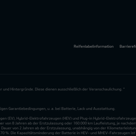
Reifenlabelinformation
Barrieref
lder und Hintergründe. Diese dienen ausschließlich der Veranschaulichung. *
en Garantiebedingungen, u. a. bei Batterie, Lack und Ausstattung.
ugen (EV), Hybrid-Elektrofahrzeugen (HEV) und Plug-in Hybrid-Elektrofahrzeuge
uer von 8 Jahren ab der Erstzulassung oder 160.000 km Laufleistung, je nachdem, 
 Dauer von 2 Jahren ab der Erstzulassung, unabhängig von der Kilometerleistung
n 70 %. Die Kapazitätsminderung der Batterie in HEV- und MHEV-Fahrzeugen ist 