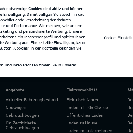
sch notwendige Cookies sind aktiv und können
e Einwilligung. Damit willigen Sie sowohl in das
 anschließende Verarbeitung der dadurch
se und Performance: Wir messen, wie unsere
Autohaus Weiner, Inh. Robert Weiner
Tel. :
03581-314235
rketing und personalisierte Werbung: Unsere
rhaltens ein Interessenprofil und spielen Ihnen
Cookie-Einstel
e Werbung aus. Eine erteilte Einwilligung kann
utton „Cookies“ in der Kopfzeile gelangen Sie
n und Ihren Rechten finden Sie in unserer
Angebote
Elektromobilität
Ak
Aktueller Fahrzeugbestand
Elektrisch fahren
De
Neuwagen
Laden mit Kia Charge
De
Gebrauchtwagen
Öffentliches Laden
De
Kia Zertifizierte
Laden zu Hause
De
Gebrauchtwagen
Laden im Unternehmen
De